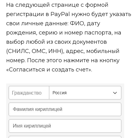
На следующей странице с формой
регистрации в PayPal нужно будет указать
свои личные данные: ФИО, дату
рождения, серию и номер паспорта, на
выбор любой из своих документов
(СНИЛС, ОМС, ИНН), адрес, мобильный
номер. После этого нажмите на кнопку
«Согласиться и создать счет».