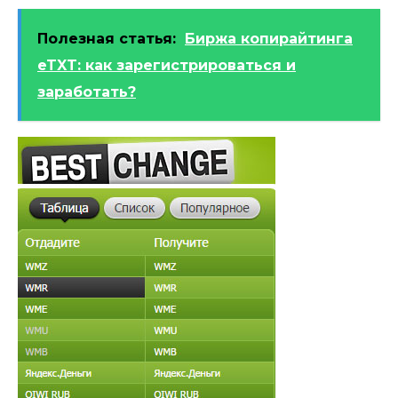
Полезная статья:
Биржа копирайтинга
eTXT: как зарегистрироваться и
заработать?