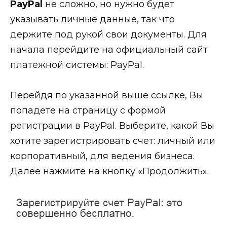
PayPal
не сложно, но нужно будет
указывать личные данные, так что
держите под рукой свои документы. Для
начала перейдите на официальный сайт
платежной системы: PayPal.
Перейдя по указанной выше ссылке, Вы
попадете на страницу с формой
регистрации в PayPal. Выберите, какой Вы
хотите зарегистрировать счет: личный или
корпоративный, для ведения бизнеса.
Далее нажмите на кнопку «Продолжить».