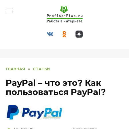
Перейти
к
содержанию
ГЛАВНАЯ
»
СТАТЬИ
PayPal – что это? Как
пользоваться PayPal?