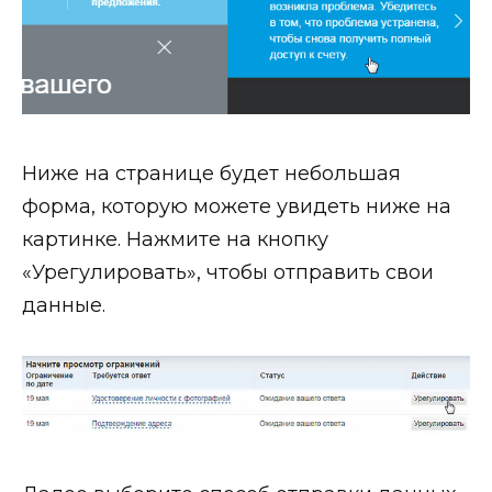
Ниже на странице будет небольшая
форма, которую можете увидеть ниже на
картинке. Нажмите на кнопку
«Урегулировать», чтобы отправить свои
данные.