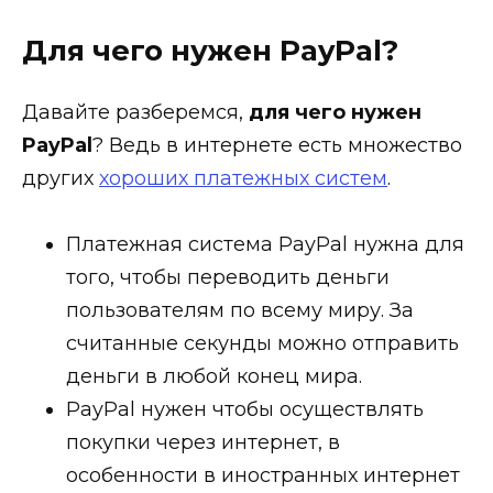
Для чего нужен PayPal?
Давайте разберемся,
для чего нужен
PayPal
? Ведь в интернете есть множество
других
хороших платежных систем
.
Платежная система PayPal нужна для
того, чтобы переводить деньги
пользователям по всему миру. За
считанные секунды можно отправить
деньги в любой конец мира.
PayPal нужен чтобы осуществлять
покупки через интернет, в
особенности в иностранных интернет