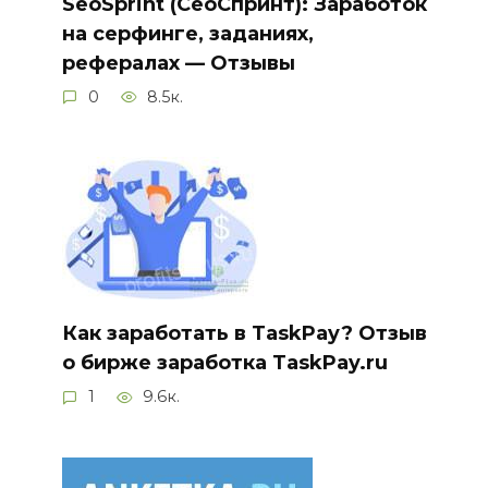
SeoSprint (СеоСпринт): Заработок
на серфинге, заданиях,
рефералах — Отзывы
0
8.5к.
Как заработать в TaskPay? Отзыв
о бирже заработка TaskPay.ru
1
9.6к.