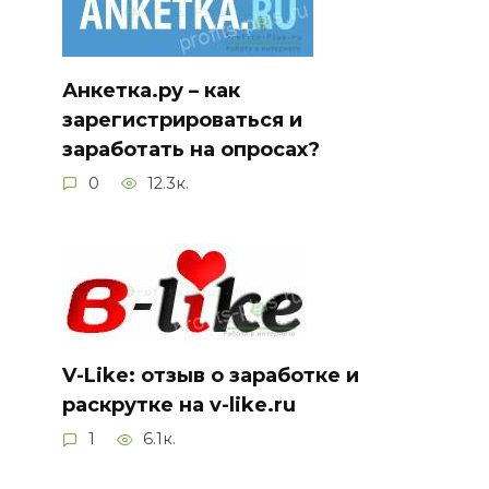
Анкетка.ру – как
зарегистрироваться и
заработать на опросах?
0
12.3к.
V-Like: отзыв о заработке и
раскрутке на v-like.ru
1
6.1к.