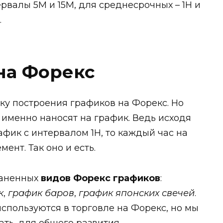
валы 5M и 15M, для среднесрочных – 1H и
.
на Форекс
ику построения графиков на Форекс. Но
 именно наносят на график. Ведь исходя
афик с интервалом 1H, то каждый час на
ент. Так оно и есть.
раненных
видов Форекс графиков
:
к
,
график баров
,
график японских свечей
.
спользуются в торговле на Форекс, но мы
ать, для общего развития.