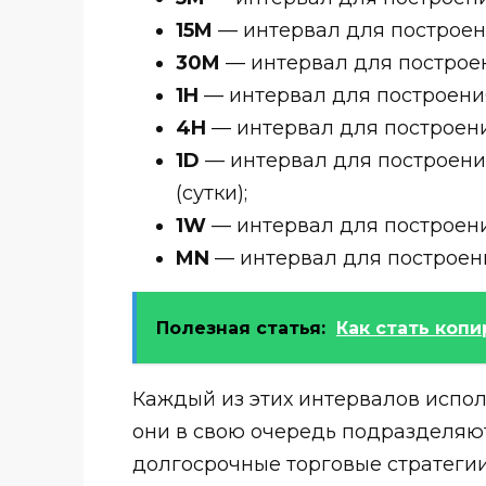
15M
— интервал для построени
30M
— интервал для построен
1H
— интервал для построения
4H
— интервал для построени
1D
— интервал для построения
(сутки);
1W
— интервал для построени
MN
— интервал для построени
Полезная статья:
Как стать коп
Каждый из этих интервалов исполь
они в свою очередь подразделяют
долгосрочные торговые стратегии