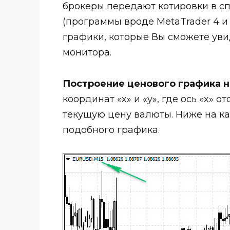
брокеры передают котировки в с
(программы вроде MetaTrader 4 и
графики, которые Вы сможете уви
монитора.
Построение ценового графика 
координат «x» и «y», где ось «x» о
текущую цену валюты. Ниже на к
подобного графика.