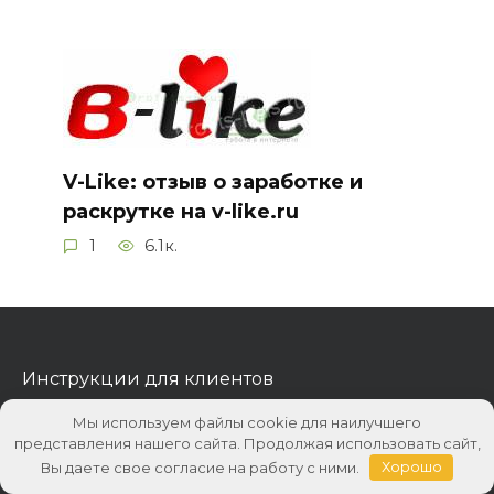
V-Like: отзыв о заработке и
раскрутке на v-like.ru
1
6.1к.
Инструкции для клиентов
О сайте Profits-Plus.ru
Мы используем файлы cookie для наилучшего
представления нашего сайта. Продолжая использовать сайт,
Реклама на сайте
Вы даете свое согласие на работу с ними.
Хорошо
Карта сайта