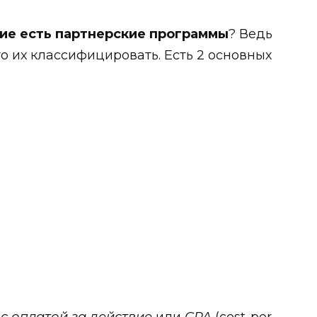
ие есть партнерские программы
? Ведь
о их классифицировать. Есть 2 основных
с оплатой за действие
или
CPA
(cost-per-